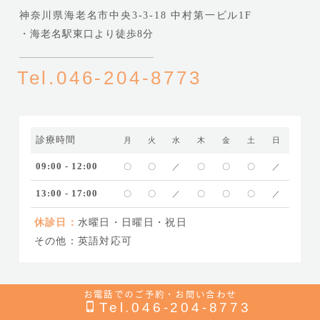
神奈川県海老名市中央3-3-18 中村第一ビル1F
・海老名駅東口より徒歩8分
Tel.046-204-8773
診療時間
月
火
水
木
金
土
日
09:00 - 12:00
〇
〇
／
〇
〇
〇
／
13:00 - 17:00
〇
〇
／
〇
〇
〇
／
休診日：
水曜日・日曜日・祝日
その他：英語対応可
お電話でのご予約・お問い合わせ
© 海老名歯科口腔外科クリニック
Tel.046-204-8773