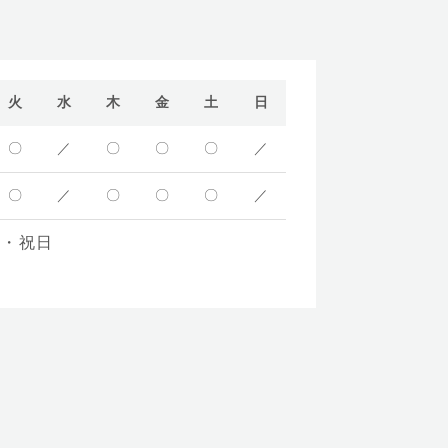
火
水
木
金
土
日
〇
／
〇
〇
〇
／
〇
／
〇
〇
〇
／
日・祝日